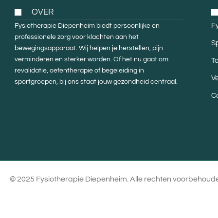
OVER
Fy
Fysiotherapie Diepenheim biedt persoonlijke en
professionele zorg voor klachten aan het
S
bewegingsapparaat. Wij helpen je herstellen, pijn
verminderen en sterker worden. Of het nu gaat om
Ta
revalidatie, oefentherapie of begeleiding in
V
sportgroepen, bij ons staat jouw gezondheid centraal.
C
© 2025 Fysiotherapie Diepenheim. Alle rechten voorbehoud