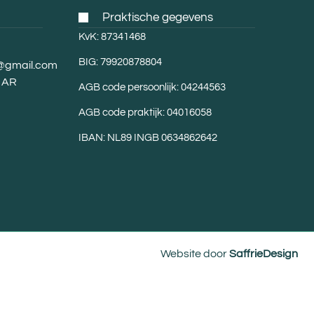
Praktische gegevens
KvK: 87341468
BIG: 79920878804
m@gmail.com
8 AR
AGB code persoonlijk: 04244563
AGB code praktijk: 04016058
IBAN: NL89 INGB 0634862642
Website door
SaffrieDesign
.