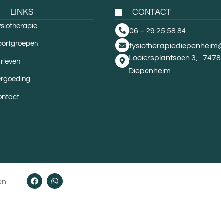
LINKS
CONTACT
siotherapie
06 – 29 25 58 84
portgroepen
fysiotherapiediepenhei
Looiersplantsoen 3, 747
rieven
Diepenheim
ergoeding
ontact
en.